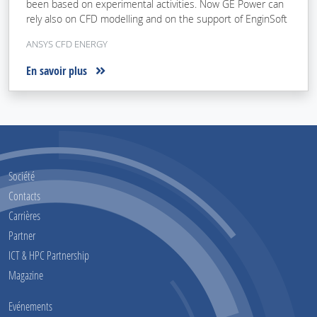
been based on experimental activities. Now GE Power can
rely also on CFD modelling and on the support of EnginSoft
ANSYS CFD ENERGY
En savoir plus
Société
Contacts
Carrières
Partner
ICT & HPC Partnership
Magazine
Evénements