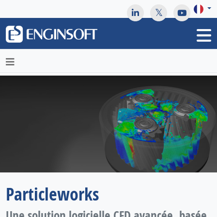
May we use cookies to track your activities? We take your
privacy very seriously. Please see our privacy policy for details
and any questions.
Yes
No
Particleworks
Une solution logicielle CFD avancée, basée