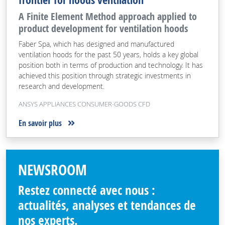
frontier for hoods ventilation
A Finite Element Method approach applied to
product development for ventilation hoods
Faber Spa, which has designed and manufactured
ventilation hoods for the past 50 years, holds a key global
position both in terms of production and technology. It has
achieved this position through strategic investments in
research and development.
ANSYS APPLIANCES CONSUMER-GOODS CFD
En savoir plus
NEWSROOM
Restez connecté avec nous :
actualités, analyses et tendances de
nos experts.