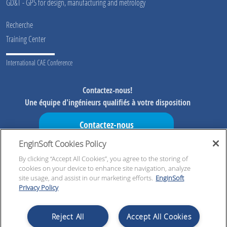
GD&T - GPS for design, manufacturing and metrology
Recherche
Training Center
International CAE Conference
Contactez-nous!
Une équipe d'ingénieurs qualifiés à votre disposition
Contactez-nous
EnginSoft Cookies Policy
Ne manquez pas nos initiatives !
Aperçu des informations sur nos initiatives, ressources
By clicking “Accept All Cookies”, you agree to the storing of
cookies on your device to enhance site navigation, analyze
exclusives et mises à jour !
site usage, and assist in our marketing efforts.
EnginSoft
Privacy Policy
S'inscrire maintenant!
Reject All
Accept All Cookies