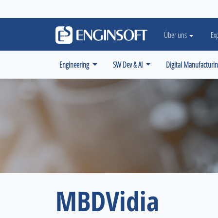
May we use cookies to track your activiti
Über uns
Ex
Engineering
SW Dev & AI
Digital Manufacturi
MBDVidia