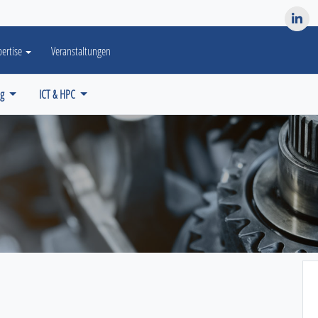
es? We take your privacy very seriously. Please see our privacy po
pertise
Veranstaltungen
ng
ICT & HPC