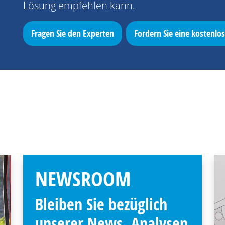
Lösung empfehlen kann.
Fragen Sie den Experten
Fordern Sie eine kostenl
NEWSROOM
Bleiben Sie bezüglich
unserer News, Analysen