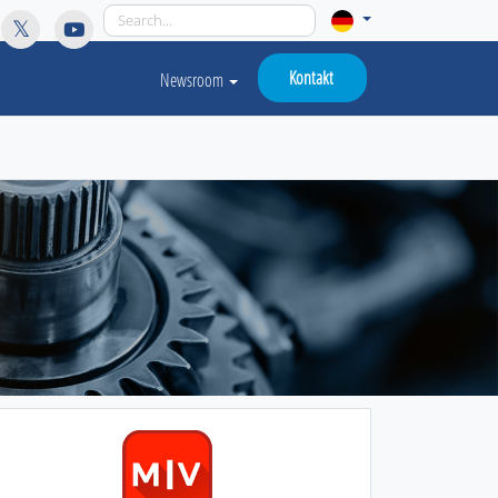
licy for details and any questions.
Yes
No
Kontakt
Newsroom