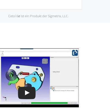
Cetol 6σ ist ein Produkt der Sigmetrix, LLC.