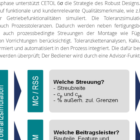
gsphase unterstützt CETOL 6σ die Strategie des Robust Design
auf funktionale und kundenrelevante Qualitätsmerkmale, wie z
Getriebefunktionalitäten simuliert. Die Toleranzsimul
 auch Prozesstoleranzen. Dadurch werden neben fertigungs
ng auch prozessbedingte Streuungen der Montage wie Fü
Vorrichtungen berücksichtigt. Toleranzkettenanalysen, Kalku
rmiert und automatisiert in den Prozess integriert. Die dafür 
den überprüft; Der Bediener wird durch eine Advisor-Funktion