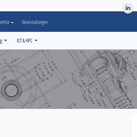
es? We take your privacy very seriously. Please see our privacy po
pertise
Veranstaltungen
ng
ICT & HPC