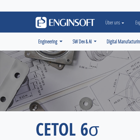
May we use cookies to track your activiti
Über uns
Ex
Engineering
SW Dev & AI
Digital Manufacturi
CETOL 6σ