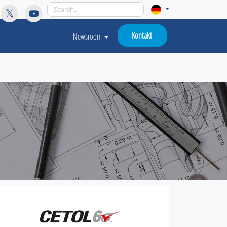
licy for details and any questions.
Yes
No
Kontakt
Newsroom