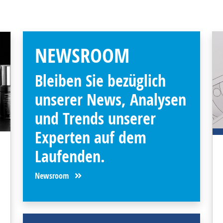
NEWSROOM
Bleiben Sie bezüglich
unserer News, Analysen
und Trends unserer
Experten auf dem
Laufenden.
Newsroom