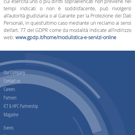
cui esercita uno o più diritti sopraelencati non previene nei
tempi indicati o non è soddisfacente, può rivolgersi
all’autorità giudiziaria o al Garante per la Protezione dei Dati
Personali, in quest’ultimo caso mediante un reclamo ai sensi
dell’art. 77 del GDPR come da modalità indicate all’indirizzo
web:
www.gpdp.it/home/modulistica-e-servizi-online
Our Company
Contact us
Careers
Partners
ICT & HPC Partnership
Magazine
Events