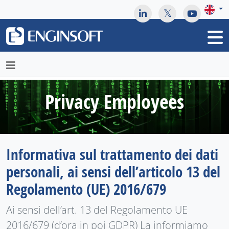
May we use cookies to track your activities? We take your
privacy very seriously. Please see our privacy policy for details
and any questions.
Yes
No
Privacy Employees
Informativa sul trattamento dei dati
personali, ai sensi dell’articolo 13 del
Regolamento (UE) 2016/679
Ai sensi dell’art. 13 del Regolamento UE
2016/679 (d’ora in poi GDPR) La informiamo