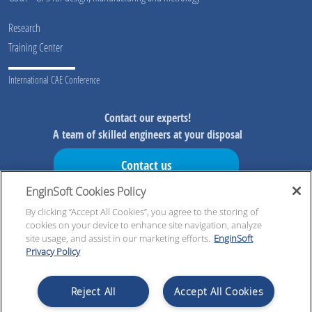
Research
Training Center
International CAE Conference
Contact our experts!
A team of skilled engineers at your disposal
Contact us
EnginSoft Cookies Policy
Don't miss our initiatives!
Preview information on our initiatives, exclusive resources and
By clicking “Accept All Cookies”, you agree to the storing of
cookies on your device to enhance site navigation, analyze
updates!
site usage, and assist in our marketing efforts.
EnginSoft
Privacy Policy
Register now!
Reject All
Accept All Cookies