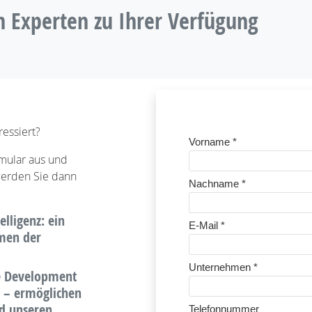
n Experten zu Ihrer Verfügung
essiert?
rmular aus und
 werden Sie dann
lligenz: ein
hmen der
re Development
C – ermöglichen
nd unseren