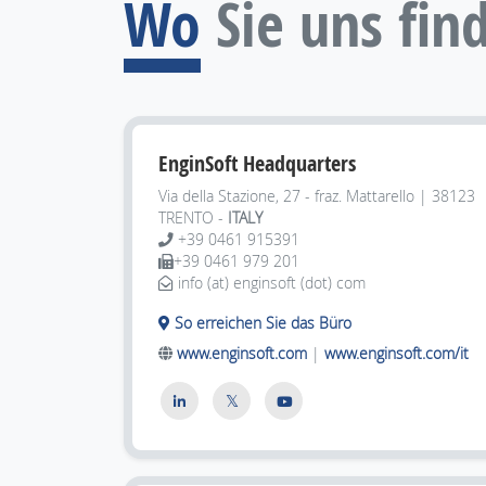
Wo
Sie uns fin
EnginSoft Headquarters
Via della Stazione, 27 - fraz. Mattarello | 38123
TRENTO -
ITALY
+39 0461 915391
+39 0461 979 201
info (at) enginsoft (dot) com
So erreichen Sie das Büro
www.enginsoft.com
|
www.enginsoft.com/it