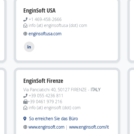
EnginSoft USA
+1 469-458-2666
info (at) enginsoftusa (dot) com
enginsoftusa.com
EnginSoft Firenze
Via Panciatichi 40, 50127
FIRENZE -
ITALY
+39 055 4236 811
+39 0461 979 216
info (at) enginsoft (dot) com
So erreichen Sie das Büro
www.enginsoft.com
|
www.enginsoft.com/it