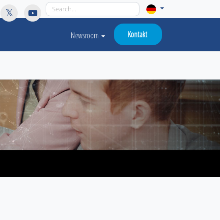
licy for details and any questions.
Yes
No
Kontakt
Newsroom