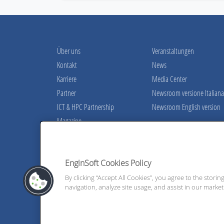
Über uns
Veranstaltungen
Kontakt
News
Karriere
Media Center
Partner
Newsroom versione Italiana
ICT & HPC Partnership
Newsroom English version
Magazine
Kontaktieren Sie uns!
Ein Team von qualifizierten Ingenieuren zu Ihre
EnginSoft Cookies Policy
By clicking “Accept All Cookies”, you agree to the stori
Kontaktiere uns
navigation, analyze site usage, and assist in our marketi