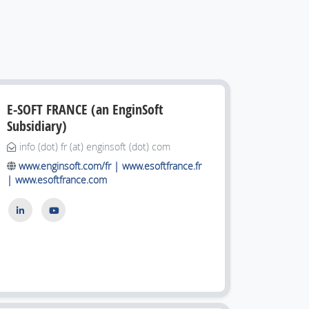
E-SOFT FRANCE (an EnginSoft
Subsidiary)
info (dot) fr (at) enginsoft (dot) com
www.enginsoft.com/fr | www.esoftfrance.fr
| www.esoftfrance.com