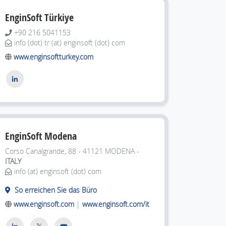
EnginSoft Türkiye
+90 216 5041153
info (dot) tr (at) enginsoft (dot) com
www.enginsoftturkey.com
EnginSoft Modena
Corso Canalgrande, 88 - 41121
MODENA -
ITALY
info (at) enginsoft (dot) com
So erreichen Sie das Büro
www.enginsoft.com
|
www.enginsoft.com/it