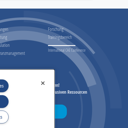
ungen
Forschung
atung
Trainingsbereich
ulation
International CAE Conference
eranzmanagement
assen Sie nicht unsere Initiativen!
es
en zu unseren Initiativen, exklusiven Ressourcen
und Updates
Jetzt registrieren!
gs