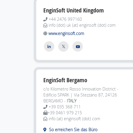
EnginSoft United Kingdom
+44 2476 997160
info (dot) uk (at) enginsoft (dot) com
www.enginsoft.com
EnginSoft Bergamo
c/o Kilometro Rosso Innovation District -
Edificio SPARK | Via Stezzano 87, 24126
BERGAMO -
ITALY
+39 035 368 711
+39 0461 979 215
info (at) enginsoft (dot) com
So erreichen Sie das Büro