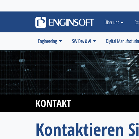
May we use cookies to track your activiti
Über uns
Ex
Engineering
SW Dev & AI
Digital Manufacturi
KONTAKT
Kontaktieren S