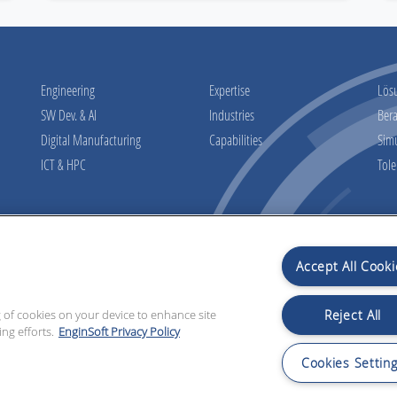
Engineering
Expertise
Lös
SW Dev. & AI
Industries
Ber
Digital Manufacturing
Capabilities
Sim
ICT & HPC
Tol
Verp
Accept All Cooki
r Verfügung
Vorschauinformation
Reject All
ng of cookies on your device to enhance site
ng efforts.
EnginSoft Privacy Policy
Cookies Settin