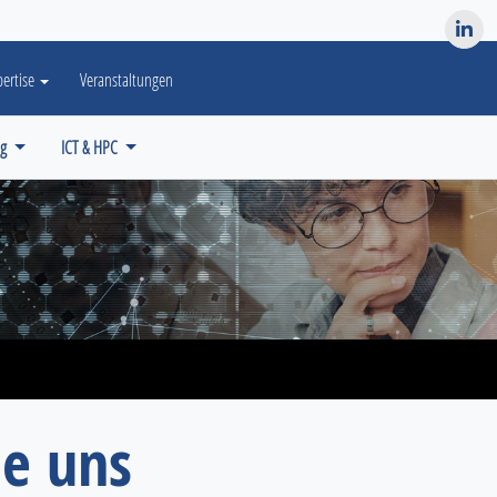
es? We take your privacy very seriously. Please see our privacy po
pertise
Veranstaltungen
ng
ICT & HPC
ie uns