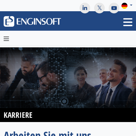
May we use cookies to track your activities? We take your
privacy very seriously. Please see our privacy policy for details
and any questions.
Yes
No
KARRIERE
Arbeiten Sie mit uns