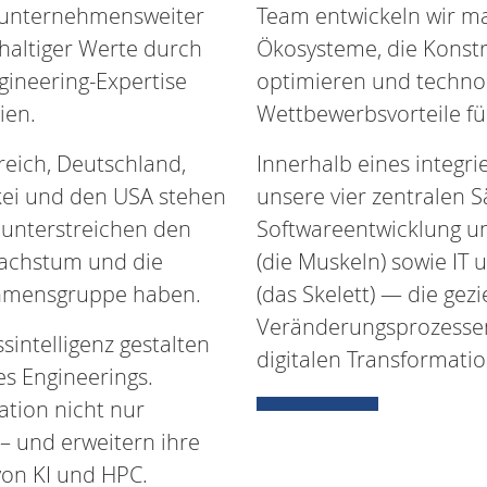
g unternehmensweiter
Team entwickeln wir ma
haltiger Werte durch
Ökosysteme, die Konstr
gineering-Expertise
optimieren und technol
ien.
Wettbewerbsvorteile f
reich, Deutschland,
Innerhalb eines integr
kei und den USA stehen
unsere vier zentralen S
unterstreichen den
Softwareentwicklung und
Wachstum und die
(die Muskeln) sowie I
ehmensgruppe haben.
(das Skelett) — die gez
Veränderungsprozessen
sintelligenz gestalten
digitalen Transformatio
es Engineerings.
ation nicht nur
 – und erweitern ihre
von KI und HPC.