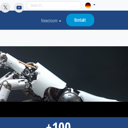
licy for details and any questions.
Yes
No
Kontakt
Newsroom
+100