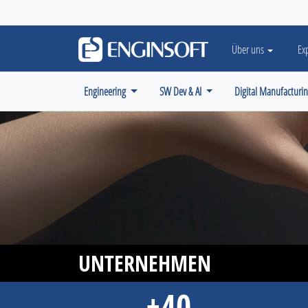
May we use cookies to track your activiti
Über uns
Ex
Engineering
SW Dev & AI
Digital Manufacturi
UNTERNEHMEN
+40