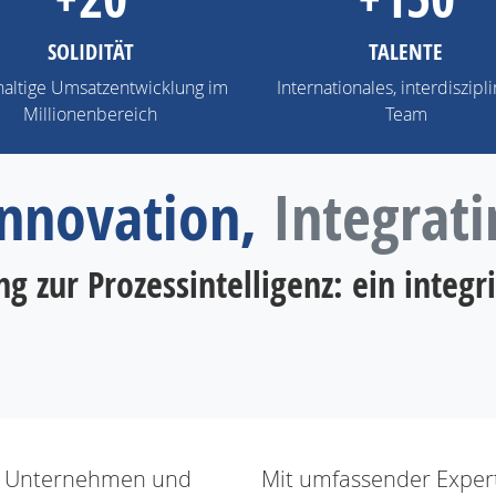
SOLIDITÄT
TALENTE
altige Umsatzentwicklung im
Internationales, interdiszipl
Millionenbereich
Team
Innovation,
Integrati
 zur Prozessintelligenz: ein integri
ges Unternehmen und
Mit umfassender Expert