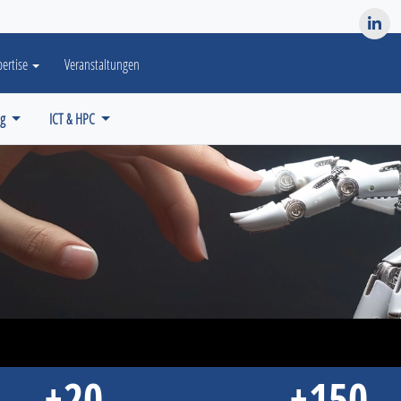
es? We take your privacy very seriously. Please see our privacy po
pertise
Veranstaltungen
ng
ICT & HPC
+20
+150