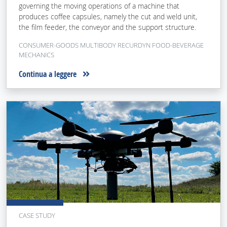
governing the moving operations of a machine that
produces coffee capsules, namely the cut and weld unit,
the film feeder, the conveyor and the support structure.
CONSUMER-GOODS MULTIBODY RECURDYN FOOD-BEVERAGE
MECHANICS
Continua a leggere
CASE STUDY