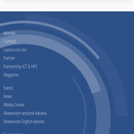
Azienda
Contatti
Lavora con noi
Partner
Partnership ICT & HPC
Magazine
Eventi
News
Media Center
Newsroom versione Italiana
Newsroom English version