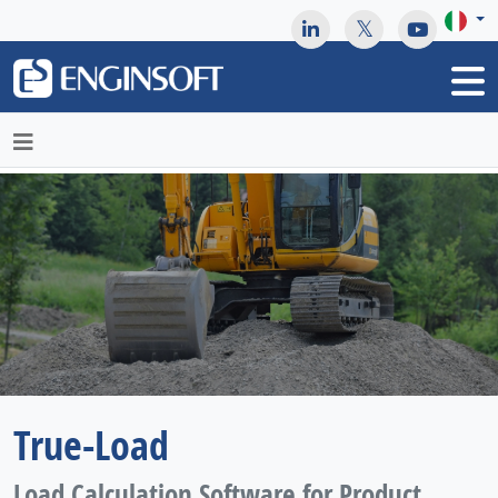
May we use cookies to track your activities? We take your
privacy very seriously. Please see our privacy policy for details
and any questions.
Yes
No
True-Load
Load Calculation Software for Product