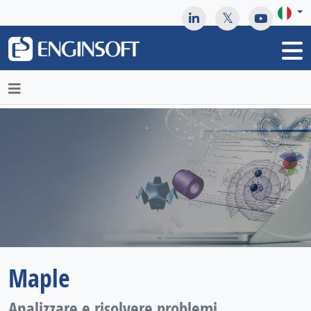
May we use cookies to track your activities? We take your
privacy very seriously. Please see our privacy policy for details
and any questions.
Yes
No
Maple
Analizzare e risolvere problemi