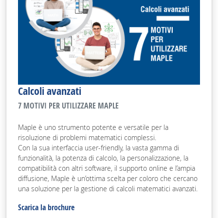
Calcoli avanzati
7 MOTIVI PER UTILIZZARE MAPLE
Maple è uno strumento potente e versatile per la
risoluzione di problemi matematici complessi.
Con la sua interfaccia user-friendly, la vasta gamma di
funzionalità, la potenza di calcolo, la personalizzazione, la
compatibilità con altri software, il supporto online e l’ampia
diffusione, Maple è un’ottima scelta per coloro che cercano
una soluzione per la gestione di calcoli matematici avanzati.
Scarica la brochure