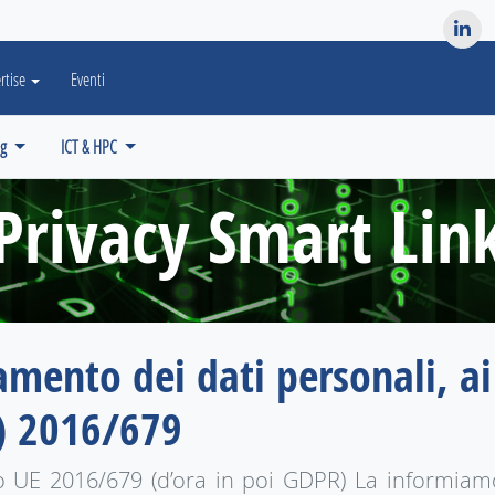
es? We take your privacy very seriously. Please see our privacy po
rtise
Eventi
ng
ICT & HPC
Privacy Smart Lin
amento dei dati personali, ai 
) 2016/679
to UE 2016/679 (d’ora in poi GDPR) La informiamo