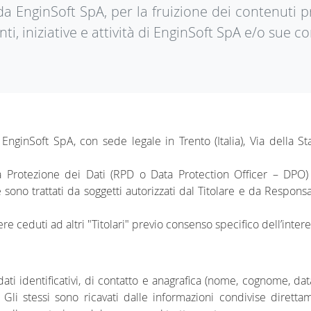
 da EnginSoft SpA, per la fruizione dei contenuti 
nti, iniziative e attività di EnginSoft SpA e/o sue c
è EnginSoft SpA, con sede legale in Trento (Italia), Via della 
a Protezione dei Dati (RPD o Data Protection Officer – DPO) c
 sono trattati da soggetti autorizzati dal Titolare e da Respon
ere ceduti ad altri "Titolari" previo consenso specifico dell’intere
ati identificativi, di contatto e anagrafica (nome, cognome, data
 Gli stessi sono ricavati dalle informazioni condivise direttam