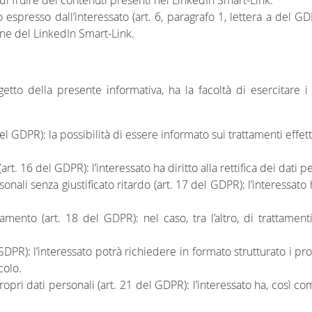
tà di fruire dei contenuti presenti nel LinkedIn Smart-Link.
o espresso dall’interessato (art. 6, paragrafo 1, lettera a del 
ione del LinkedIn Smart-Link.
ggetto della presente informativa, ha la facoltà di esercitare 
 del GDPR): la possibilità di essere informato sui trattamenti eff
 (art. 16 del GDPR): l’interessato ha diritto alla rettifica dei dati 
onali senza giustificato ritardo (art. 17 del GDPR): l’interessato 
tamento (art. 18 del GDPR): nel caso, tra l’altro, di trattamenti
l GDPR): l’interessato potrà richiedere in formato strutturato i pro
colo.
opri dati personali (art. 21 del GDPR): l’interessato ha, così co