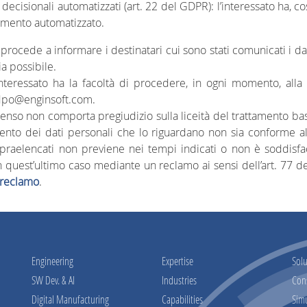
decisionali automatizzati (art. 22 del GDPR): l’interessato ha, c
amento automatizzato.
procede a informare i destinatari cui sono stati comunicati i dati
ia possibile.
l’interessato ha la facoltà di procedere, in ogni momento, al
: dpo@enginsoft.com.
nsenso non comporta pregiudizio sulla liceità del trattamento ba
amento dei dati personali che lo riguardano non sia conforme all
opraelencati non previene nei tempi indicati o non è soddisfacen
in quest’ultimo caso mediante un reclamo ai sensi dell’art. 77 d
/reclamo
.
Engineering
Expertise
Solu
SW Dev. & AI
Industries
Con
Digital Manufacturing
Capabilities
Sim