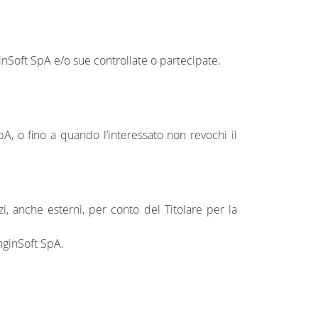
EnginSoft SpA e/o sue controllate o partecipate.
A, o fino a quando l’interessato non revochi il
zi, anche esterni, per conto del Titolare per la
EnginSoft SpA.