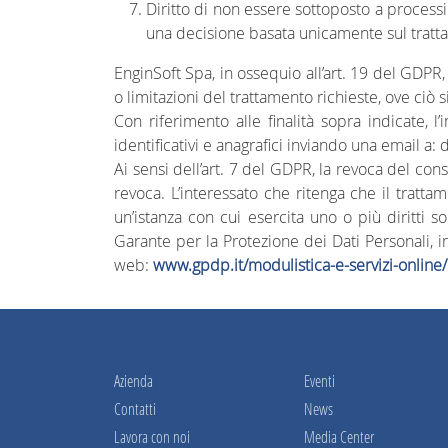
Diritto di non essere sottoposto a processi 
una decisione basata unicamente sul tratt
EnginSoft Spa, in ossequio all’art. 19 del GDPR, 
o limitazioni del trattamento richieste, ove ciò s
Con riferimento alle finalità sopra indicate, 
identificativi e anagrafici inviando una email a
Ai sensi dell’art. 7 del GDPR, la revoca del co
revoca. L’interessato che ritenga che il tratt
un’istanza con cui esercita uno o più diritti s
Garante per la Protezione dei Dati Personali, 
web:
www.gpdp.it/modulistica-e-servizi-online
Azienda
Eventi
Contatti
News
Lavora con noi
Media Center