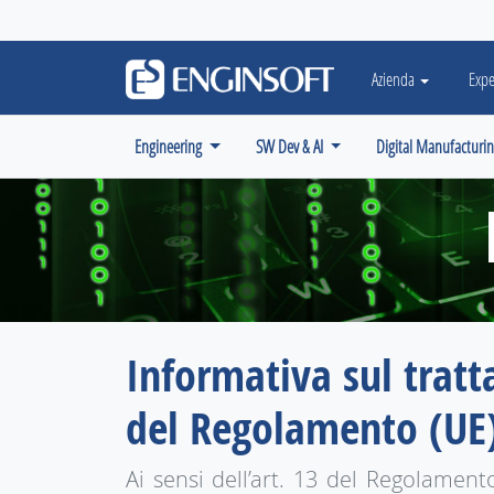
May we use cookies to track your activiti
Azienda
Expe
Engineering
SW Dev & AI
Digital Manufacturi
Informativa sul tratt
del Regolamento (UE
Ai sensi dell’art. 13 del Regolamen