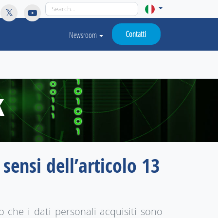
licy for details and any questions.
Yes
No
Contatti
Newsroom
k
sensi dell’articolo 13
 che i dati personali acquisiti sono