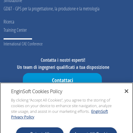
Simulazione
GD&T - GPS per la progettazione, la produzione e la metrologia
Ricerca
Training Center
International CAE Conference
Contatta i nostri esperti!
Un team di ingegneri qualificati a tua disposizione
Contattaci
EnginSoft Cookies Policy
Non perderti le nostre iniziative!
In anteprima informazioni sulle nostre iniziative, risorse
By clicking “Accept All Cookies”, you agree to the storing of
cookies on your device to enhance site navigation, analyze
esclusive ed aggiornamenti
site usage, and assist in our marketing efforts.
EnginSoft
Privacy Policy
Registrati subito!