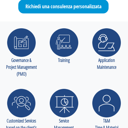
Richiedi una consulenza personalizzata
Governance &
Training
Application
Project Management
Maintenance
(PMO)
Customized Services
Service
T&M
based on the client's
Management
Time & Material