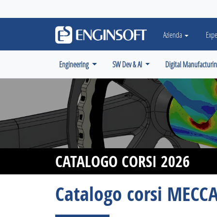
May we use cookies to track your activiti
Azienda
Expe
Engineering
SW Dev & AI
Digital Manufacturi
CATALOGO CORSI 2026
Catalogo corsi MECC