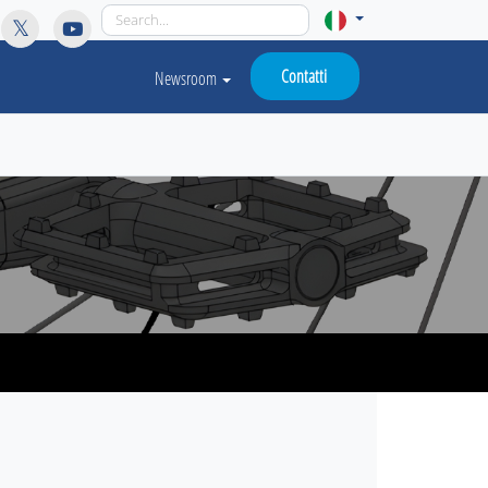
licy for details and any questions.
Yes
No
Contatti
Newsroom