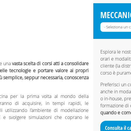
MECCANI
Esplora le nos
orari e modali
ne una
vasta scelta di corsi atti a consolidare
cliente (la dis
elle tecnologie e portare valore ai propri
corso è purame
più semplice, seppur necessaria, conoscenza
Preferisci un c
anche in modali
icina per la prima volta al mondo della
o in-house, pre
ranno di acquisire, in tempi rapidi, le
formazione di c
i utilizzando l’ambiente di modellazione
quando e come
E e svolgere simulazioni che coprano le
Consulta il 