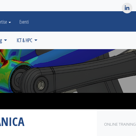
es? We take your privacy very seriously. Please see our privacy po
rtise
Eventi
ng
ICT & HPC
ANICA
ONLINE TRAINING