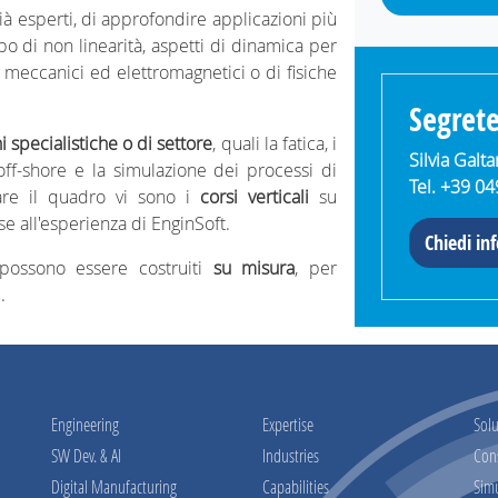
già esperti, di approfondire applicazioni più
 di non linearità, aspetti di dinamica per
mo meccanici ed elettromagnetici o di fisiche
Segrete
i specialistiche o di settore
, quali la fatica, i
Silvia Galt
 off-shore e la simulazione dei processi di
Tel. +39 0
are il quadro vi sono i
corsi verticali
su
se all'esperienza di EnginSoft.
Chiedi in
 possono essere costruiti
su misura
, per
.
Engineering
Expertise
Solu
SW Dev. & AI
Industries
Con
Digital Manufacturing
Capabilities
Sim