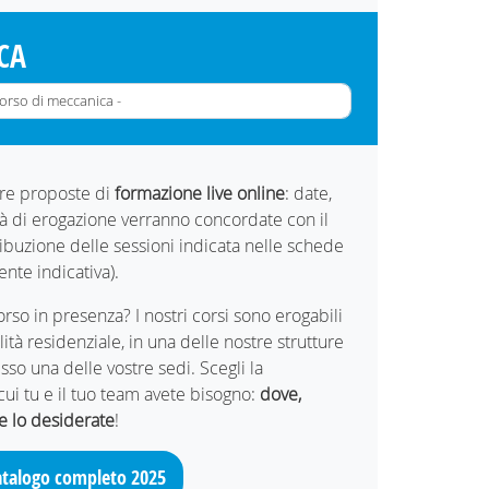
CA
tre proposte di
formazione live online
: date,
tà di erogazione verranno concordate con il
tribuzione delle sessioni indicata nelle schede
nte indicativa).
orso in presenza? I nostri corsi sono erogabili
tà residenziale, in una delle nostre strutture
sso una delle vostre sedi. Scegli la
ui tu e il tuo team avete bisogno:
dove,
 lo desiderate
!
catalogo completo 2025