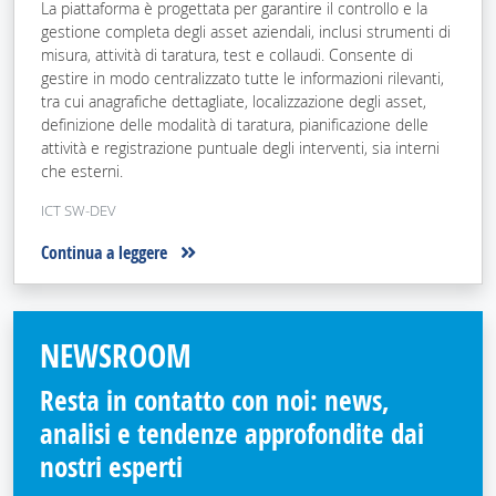
La piattaforma è progettata per garantire il controllo e la
gestione completa degli asset aziendali, inclusi strumenti di
misura, attività di taratura, test e collaudi. Consente di
gestire in modo centralizzato tutte le informazioni rilevanti,
tra cui anagrafiche dettagliate, localizzazione degli asset,
definizione delle modalità di taratura, pianificazione delle
attività e registrazione puntuale degli interventi, sia interni
che esterni.
ICT SW-DEV
Continua a leggere
NEWSROOM
Resta in contatto con noi: news,
analisi e tendenze approfondite dai
nostri esperti