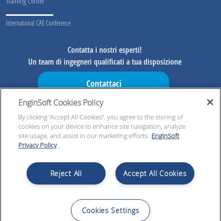
Training Center
International CAE Conference
Contatta i nostri esperti!
Un team di ingegneri qualificati a tua disposizione
Contattaci
EnginSoft Cookies Policy
Non perderti le nostre iniziative!
In anteprima informazioni sulle nostre iniziative, risorse
By clicking “Accept All Cookies”, you agree to the storing of
cookies on your device to enhance site navigation, analyze
esclusive ed aggiornamenti
site usage, and assist in our marketing efforts.
EnginSoft
Privacy Policy
Registrati subito!
Reject All
Accept All Cookies
Cookies Settings
© 2026 EnginSoft SpA | VAT nb IT00599320223 | Cap. Soc. € 4.000.000,00 i.v. | All Rights