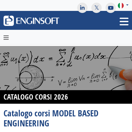
May we use cookies to track your activities? We take your
privacy very seriously. Please see our privacy policy for details
and any questions.
Yes
No
CATALOGO CORSI 2026
Catalogo corsi MODEL BASED
ENGINEERING