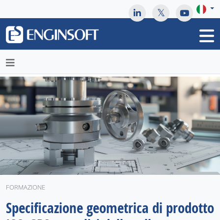
May we use cookies to track your activities? We take your
privacy very seriously. Please see our privacy policy for details
and any questions.
Yes
No
FORMAZIONE
Specificazione geometrica di prodotto