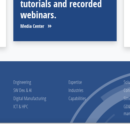
tutorials and recorded
webinars.
Media Center
Engineering
Expertise
Solu
SW Dev. & AI
Industries
Con
Digital Manufacturing
Capabilities
Sim
ICT & HPC
GD&T
man