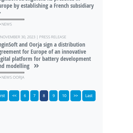
urope by establishing a French subsidiary
NEWS
NOVEMBER 30, 2023 | PRESS RELEASE
nginSoft and Oorja sign a distribution
greement for Europe of an innovative
igital platform for battery development
nd modelling
NEWS OORJA
irst
<<
6
7
8
9
10
>>
Last