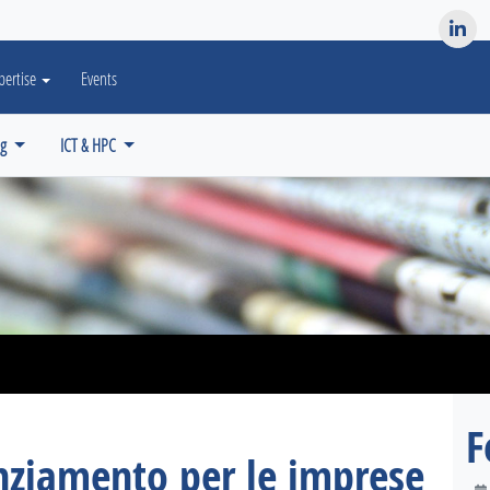
es? We take your privacy very seriously. Please see our privacy po
pertise
Events
ng
ICT & HPC
F
nziamento per le imprese