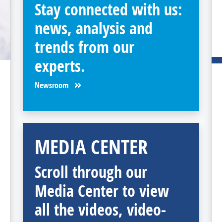
Stay connected with us:
news, analysis and
trends from our
experts.
Newsroom
MEDIA CENTER
Scroll through our
Media Center to view
all the videos, video-