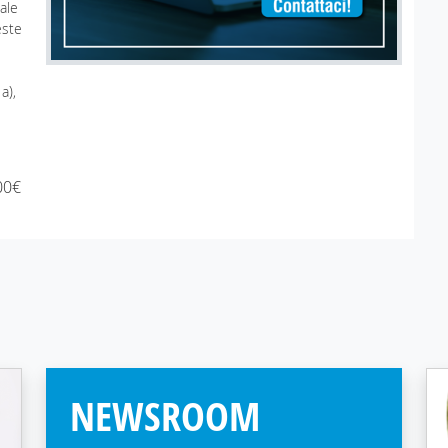
ale
este
a),
00€
NEWSROOM