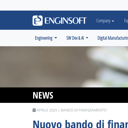
May we use cookies to track your activiti
Company
Ex
Engineering
SW Dev & AI
Digital Manufacturi
NEWS
APRILE 2025 | BANDO DI FINANZIAMENTO
Nuovo bando di fina