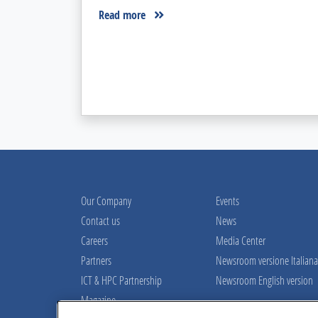
Read more
Our Company
Events
Contact us
News
Careers
Media Center
Partners
Newsroom versione Italiana
ICT & HPC Partnership
Newsroom English version
Magazine