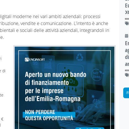
E
igitali moderne nei vari ambiti aziendali: processi
istribuzione, vendite e comunicazione. L'intento è anche
ntali e sociali delle attività aziendali, integrandoli in
le.
E
a
d
i
a
e di
F
te
 €
l