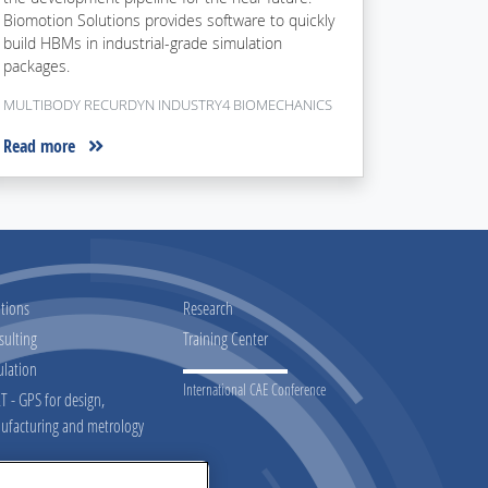
Biomotion Solutions provides software to quickly
build HBMs in industrial-grade simulation
packages.
MULTIBODY RECURDYN INDUSTRY4 BIOMECHANICS
Read more
tions
Research
sulting
Training Center
ulation
International CAE Conference
 - GPS for design,
ufacturing and metrology