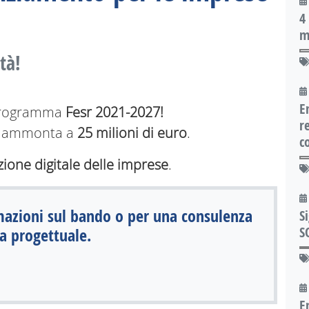
4 
m
tà!
E
 Programma
Fesr 2021-2027!
r
ndo ammonta a
25 milioni di euro
.
c
izione digitale delle imprese
.
mazioni sul bando o per una consulenza
S
S
a progettuale.
E