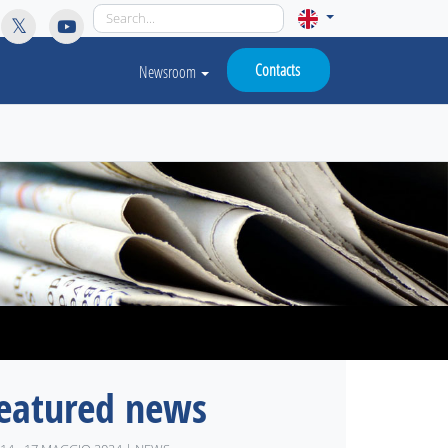
licy for details and any questions.
Yes
No
Contacts
Newsroom
eatured news