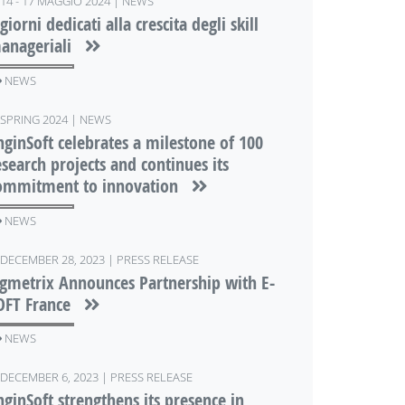
14 - 17 MAGGIO 2024 | NEWS
giorni dedicati alla crescita degli skill
anageriali
NEWS
SPRING 2024 | NEWS
nginSoft celebrates a milestone of 100
esearch projects and continues its
ommitment to innovation
NEWS
DECEMBER 28, 2023 | PRESS RELEASE
igmetrix Announces Partnership with E-
OFT France
NEWS
DECEMBER 6, 2023 | PRESS RELEASE
nginSoft strengthens its presence in