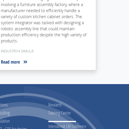
involving a furniture assembly factory, where a
manufacturer needed to efficiently handle a
variety of custom kitchen cabinet orders. The
system integrator was tasked with designing a
robotic assembly line that could maintain
production efficiency despite the high variety of
products.
INDUSTRY4 SIMUL8
Read more
tions
Research
sulting
Training Center
ulation
International CAE Conference
 - GPS for design,