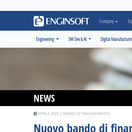
May we use cookies to track your activiti
Company
Ex
Engineering
SW Dev & AI
Digital Manufacturi
NEWS
APRILE 2025 | BANDO DI FINANZIAMENTO
Nuovo bando di fina