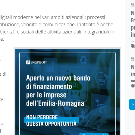
N
igitali moderne nei vari ambiti aziendali: processi
F
istribuzione, vendite e comunicazione. L'intento è anche
p
ntali e sociali delle attività aziendali, integrandoli in
i
le.
i
N
i
e di
te
F
 €
l