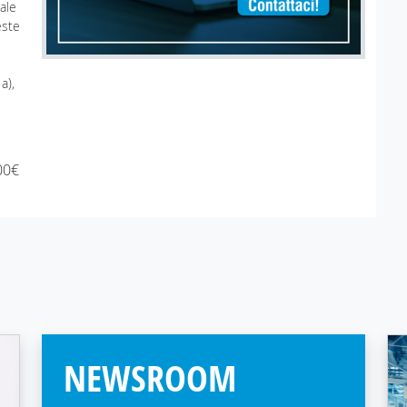
ale
este
a),
00€
NEWSROOM