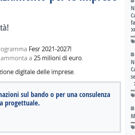
N
C
f
tà!
 Programma
Fesr 2021-2027!
ndo ammonta a
25 milioni di euro
.
N
C
izione digitale delle imprese
.
s
mazioni sul bando o per una consulenza
a progettuale.
M