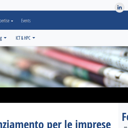
es? We take your privacy very seriously. Please see our privacy po
pertise
Events
ng
ICT & HPC
F
nziamento per le imprese