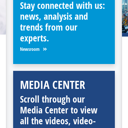
Stay connected with us:
news, analysis and
trends from our
experts.
Newsroom
MEDIA CENTER
Scroll through our
Media Center to view
all the videos, video-