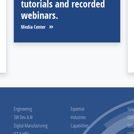
tutorials and recorded
webinars.
Media Center
Engineering
Expertise
Solu
SW Dev. & AI
Industries
Con
Digital Manufacturing
Capabilities
Sim
ICT & HPC
GD&T