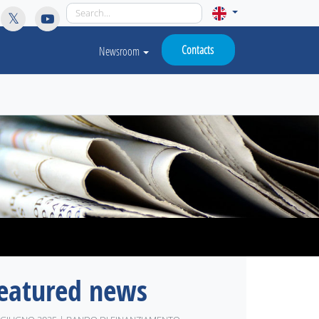
licy for details and any questions.
Yes
No
Contacts
Newsroom
eatured news