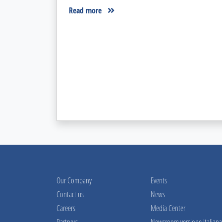
Read more
Our Company
Events
Contact us
News
Careers
Media Center
Partners
Newsroom versione Italiana