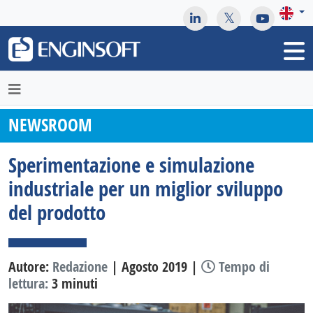
May we use cookies to track your activities? We take your
privacy very seriously. Please see our privacy policy for details
and any questions.
Yes
No
NEWSROOM
Sperimentazione e simulazione
industriale per un miglior sviluppo
del prodotto
Autore:
Redazione
| Agosto 2019 |
Tempo di
lettura:
3 minuti