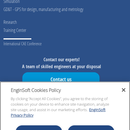
Simulation
GD&T - GPS for design, manufacturing and metrology
Research
Training Center
International CAE Conference
Contact our experts!
A team of skilled engineers at your disposal
Contact us
EnginSoft Cookies Policy
Don't miss our initiatives!
Preview information on our initiatives, exclusive resources and
By clicking “Accept All Cookies”, you agree to the storing of
cookies on your device to enhance site navigation, analyze
updates!
site usage, and assist in our marketing efforts.
EnginSoft
Privacy Policy
Register now!