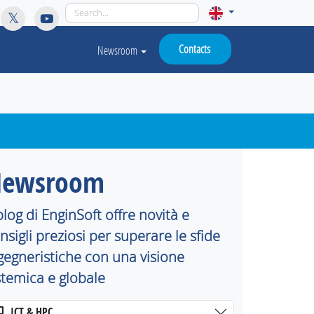
licy for details and any questions.
Yes
No
Contacts
Newsroom
ewsroom
 blog di EnginSoft offre novità e
nsigli preziosi per superare le sfide
gegneristiche con una visione
stemica e globale
ICT & HPC