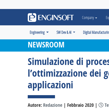
May we use cookies to track your activiti
Company
Ex
Engineering
SW Dev & AI
Digital Manufacturi
NEWSROOM
Simulazione di proces
l’ottimizzazione dei g
applicazioni
Autore:
Redazione
| Febbraio 2020 |
Te