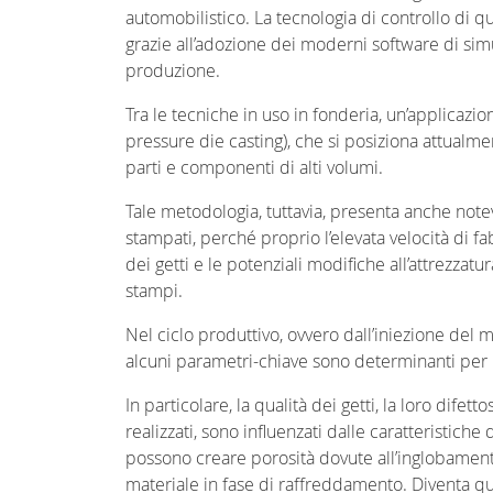
automobilistico. La tecnologia di controllo di q
grazie all’adozione dei moderni software di simu
produzione.
Tra le tecniche in uso in fonderia, un’applicazio
pressure die casting), che si posiziona attualm
parti e componenti di alti volumi.
Tale metodologia, tuttavia, presenta anche notevo
stampati, perché proprio l’elevata velocità di f
dei getti e le potenziali modifiche all’attrezzatu
stampi.
Nel ciclo produttivo, ovvero dall’iniezione del m
alcuni parametri-chiave sono determinanti per l
In particolare, la qualità dei getti, la loro dife
realizzati, sono influenzati dalle caratteristich
possono creare porosità dovute all’inglobamento
materiale in fase di raffreddamento. Diventa q