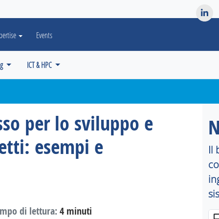
es? We take your privacy very seriously. Please see our privacy po
pertise
Events
ng
ICT & HPC
so per lo sviluppo e
N
etti: esempi e
Il
co
in
si
mpo di lettura:
4 minuti