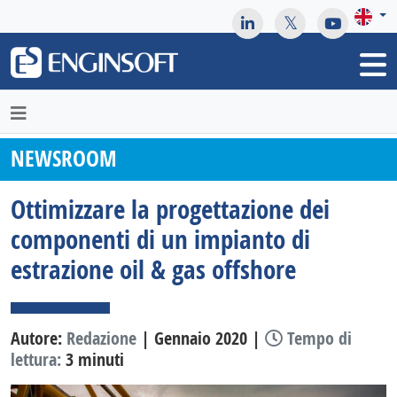
May we use cookies to track your activities? We take your
privacy very seriously. Please see our privacy policy for details
and any questions.
Yes
No
NEWSROOM
Ottimizzare la progettazione dei
componenti di un impianto di
estrazione oil & gas offshore
Autore:
Redazione
| Gennaio 2020 |
Tempo di
lettura:
3 minuti