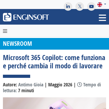
May we use cookies to track your activities? We take your
privacy very seriously. Please see our privacy policy for details
and any questions.
Yes
No
NEWSROOM
Microsoft 365 Copilot: come funziona
e perché cambia il modo di lavorare
Autore:
Antimo Gioia
| Maggio 2026 |
Tempo di
lettura:
7 minuti