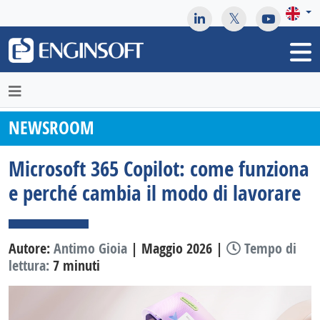
May we use cookies to track your activities? We take your
privacy very seriously. Please see our privacy policy for details
and any questions.
Yes
No
NEWSROOM
Microsoft 365 Copilot: come funziona
e perché cambia il modo di lavorare
Autore:
Antimo Gioia
| Maggio 2026 |
Tempo di
lettura:
7 minuti