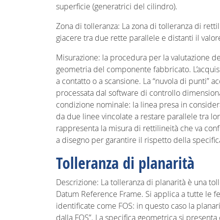
superficie (generatrici del cilindro).
Zona di tolleranza: La zona di tolleranza di rett
giacere tra due rette parallele e distanti il valor
Misurazione: la procedura per la valutazione dell
geometria del componente fabbricato. L’acquis
a contatto o a scansione. La “nuvola di punti” ac
processata dal software di controllo dimensiona
condizione nominale: la linea presa in considera
da due linee vincolate a restare parallele tra lo
rappresenta la misura di rettilineità che va conf
a disegno per garantire il rispetto della specifi
Tolleranza di planarità
Descrizione: La tolleranza di planarità è una to
Datum Reference Frame. Si applica a tutte le fea
identificate come FOS: in questo caso la planar
dalla FOS”. La specifica geometrica si presenta c