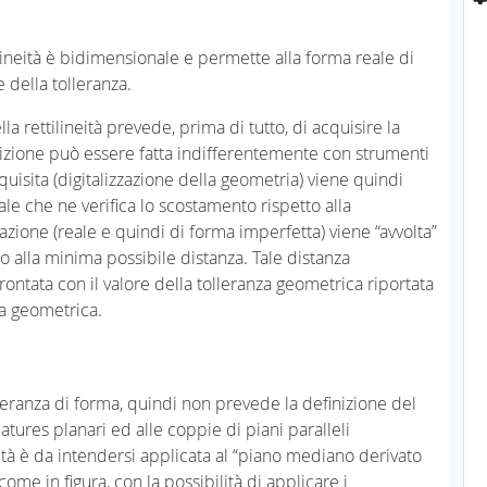
ilineità è bidimensionale e permette alla forma reale di
e della tolleranza.
a rettilineità prevede, prima di tutto, di acquisire la
izione può essere fatta indifferentemente con strumenti
quisita (digitalizzazione della geometria) viene quindi
le che ne verifica lo scostamento rispetto alla
zione (reale e quindi di forma imperfetta) viene “avvolta”
ro alla minima possibile distanza. Tale distanza
rontata con il valore della tolleranza geometrica riportata
ca geometrica.
lleranza di forma, quindi non prevede la definizione del
tures planari ed alle coppie di piani paralleli
ità è da intendersi applicata al “piano mediano derivato
ome in figura, con la possibilità di applicare i