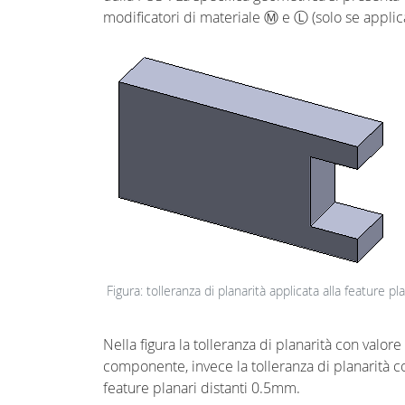
modificatori di materiale Ⓜ e Ⓛ (solo se applica
Figura: tolleranza di planarità applicata alla feature 
Nella figura la tolleranza di planarità con valor
componente, invece la tolleranza di planarità c
feature planari distanti 0.5mm.