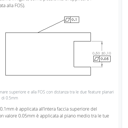
ta alla FOS).
planare superiore e alla FOS con distanza tra le due feature planari
di 0.5mm
e 0.1mm è applicata all’intera faccia superiore del
on valore 0.05mm è applicata al piano medio tra le tue