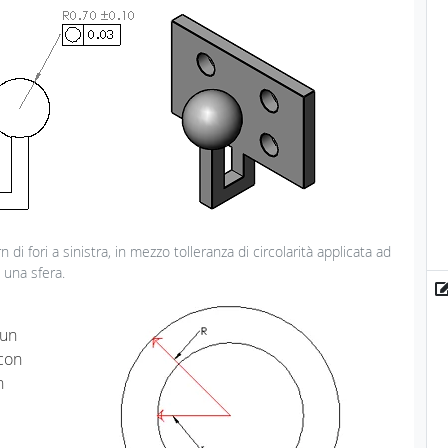
n di fori a sinistra, in mezzo tolleranza di circolarità applicata ad
una sfera.
cun
 con
n