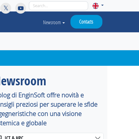
licy for details and any questions.
Yes
No
Contacts
Newsroom
ewsroom
 blog di EnginSoft offre novità e
nsigli preziosi per superare le sfide
gegneristiche con una visione
stemica e globale
ICT & HPC