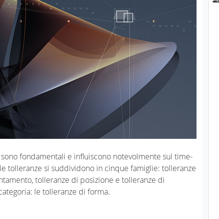
e sono fondamentali e influiscono notevolmente sul time-
le tolleranze si suddividono in cinque famiglie: tolleranze
ientamento, tolleranze di posizione e tolleranze di
 categoria: le tolleranze di forma.