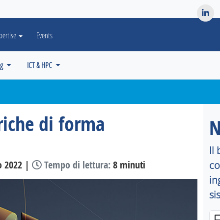
es? We take your privacy very seriously. Please see our privacy po
pertise
Events
ng
ICT & HPC
riche di forma
N
Il
o 2022 |
Tempo di lettura:
8 minuti
co
in
si