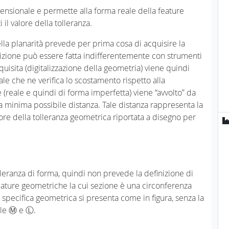
imensionale e permette alla forma reale della feature
 il valore della tolleranza.
lla planarità prevede per prima cosa di acquisire la
izione può essere fatta indifferentemente con strumenti
quisita (digitalizzazione della geometria) viene quindi
le che ne verifica lo scostamento rispetto alla
 (reale e quindi di forma imperfetta) viene “avvolto” da
alla minima possibile distanza. Tale distanza rappresenta la
lore della tolleranza geometrica riportata a disegno per
olleranza di forma, quindi non prevede la definizione di
eature geometriche la cui sezione è una circonferenza
a specifica geometrica si presenta come in figura, senza la
iale Ⓜ e Ⓛ.