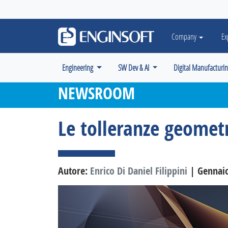
May we use cookies to track your activiti
Company
Ex
Engineering
SW Dev & AI
Digital Manufacturi
NEWSROOM
Le tolleranze geomet
Autore:
Enrico Di Daniel Filippini
| Gennai