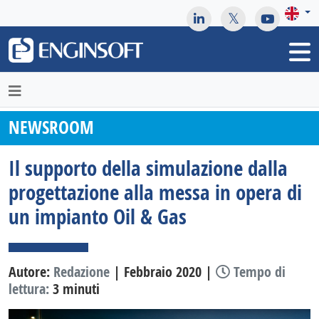
May we use cookies to track your activities? We take your
privacy very seriously. Please see our privacy policy for details
and any questions.
Yes
No
NEWSROOM
Il supporto della simulazione dalla
progettazione alla messa in opera di
un impianto Oil & Gas
Autore:
Redazione
| Febbraio 2020 |
Tempo di
lettura:
3 minuti