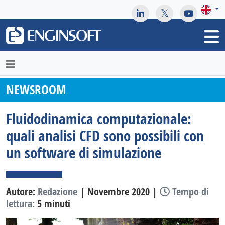
May we use cookies to track your activities? We take your
privacy very seriously. Please see our privacy policy for details
and any questions.
Yes
No
NEWSROOM
Fluidodinamica computazionale:
quali analisi CFD sono possibili con
un software di simulazione
Autore:
Redazione
| Novembre 2020 |
Tempo di
lettura:
5 minuti