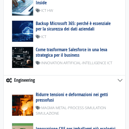
Inside
ICT HW
Backup Microsoft 365: perché è essenziale
per la sicurezza dei dati aziendali
ICT
Come trasformare Salesforce in una leva
strategica per il business
INNOVATION ARTIFICIAL-INTELLIGENCE ICT
Engineering
Ridurre tensioni e deformazioni nei getti
pressofusi
MAGMA METAL-PROCESS-SIMULATION
SIMULAZIONE
Innovazione CAE per imballaggi più ecologici