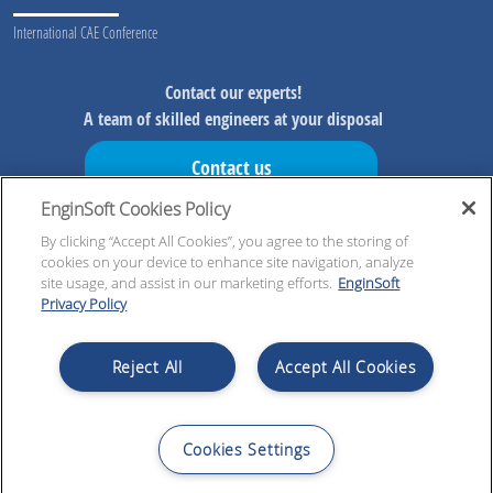
International CAE Conference
Contact our experts!
A team of skilled engineers at your disposal
Contact us
EnginSoft Cookies Policy
Don't miss our initiatives!
By clicking “Accept All Cookies”, you agree to the storing of
Preview information on our initiatives, exclusive resources and
cookies on your device to enhance site navigation, analyze
updates!
site usage, and assist in our marketing efforts.
EnginSoft
Privacy Policy
Register now!
Reject All
Accept All Cookies
Cookies Settings
© 2026 EnginSoft SpA | VAT nb IT00599320223 | Cap. Soc. € 4.000.000,00 i.v. | All Rights
Reserved |
Legal notices
|
Privacy policy