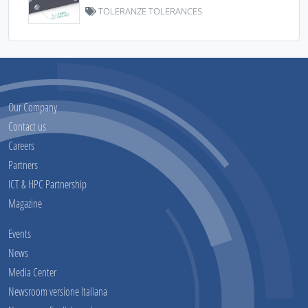
TOLERANZE TOLERANCES
Our Company
Contact us
Careers
Partners
ICT & HPC Partnership
Magazine
Events
News
Media Center
Newsroom versione Italiana