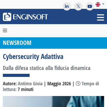
May we use cookies to track your activities? We take your
privacy very seriously. Please see our privacy policy for details
and any questions.
Yes
No
NEWSROOM
Cybersecurity Adattiva
Dalla difesa statica alla fiducia dinamica
Autore:
Antimo Gioia
| Maggio 2026 |
Tempo di
lettura:
7 minuti