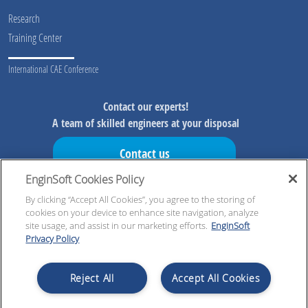
Research
Training Center
International CAE Conference
Contact our experts!
A team of skilled engineers at your disposal
Contact us
EnginSoft Cookies Policy
Don't miss our initiatives!
By clicking “Accept All Cookies”, you agree to the storing of
Preview information on our initiatives, exclusive resources and
cookies on your device to enhance site navigation, analyze
updates!
site usage, and assist in our marketing efforts.
EnginSoft
Privacy Policy
Register now!
Reject All
Accept All Cookies