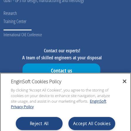
GD&T - GPS for design, manufacturing and metrology
Research
Training Center
International CAE Conference
Contact our experts!
A team of skilled engineers at your disposal
Contact us
EnginSoft Cookies Policy
Don't miss our initiatives!
By clicking “Accept All Cookies”, you agree to the storing of
Preview information on our initiatives, exclusive resources and
cookies on your device to enhance site navigation, analyze
updates!
site usage, and assist in our marketing efforts.
EnginSoft
Privacy Policy
Register now!
Reject All
Accept All Cookies