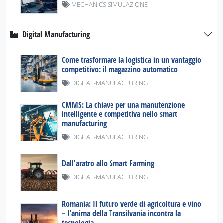
MECHANICS SIMULAZIONE
Digital Manufacturing
Come trasformare la logistica in un vantaggio
competitivo: il magazzino automatico
DIGITAL-MANUFACTURING
CMMS: La chiave per una manutenzione
intelligente e competitiva nello smart
manufacturing
DIGITAL-MANUFACTURING
Dall'aratro allo Smart Farming
DIGITAL-MANUFACTURING
Romania: Il futuro verde di agricoltura e vino
– l’anima della Transilvania incontra la
tecnologia