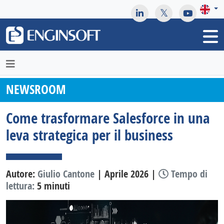
May we use cookies to track your activities? We take your
privacy very seriously. Please see our privacy policy for details
and any questions.
Yes
No
NEWSROOM
Come trasformare Salesforce in una
leva strategica per il business
Autore:
Giulio Cantone
| Aprile 2026 |
Tempo di
lettura:
5 minuti