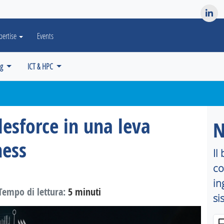
es? We take your privacy very seriously. Please see our privacy po
pertise
Events
ng
ICT & HPC
esforce in una leva
N
ness
Il
co
in
empo di lettura:
5 minuti
si