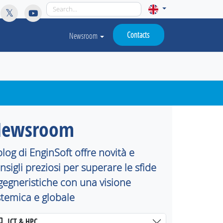
licy for details and any questions.
Yes
No
Contacts
Newsroom
ewsroom
 blog di EnginSoft offre novità e
nsigli preziosi per superare le sfide
gegneristiche con una visione
stemica e globale
ICT & HPC