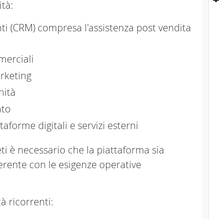
tà:
enti (CRM) compresa l'assistenza post vendita
merciali
rketing
nità
ato
aforme digitali e servizi esterni
eti è necessario che la piattaforma sia
erente con le esigenze operative
à ricorrenti: