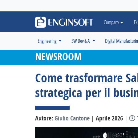
May we use cookies to track your activiti
Company
Ex
Engineering
SW Dev & AI
Digital Manufacturi
NEWSROOM
Come trasformare Sal
strategica per il busi
Autore:
Giulio Cantone
| Aprile 2026 |
T