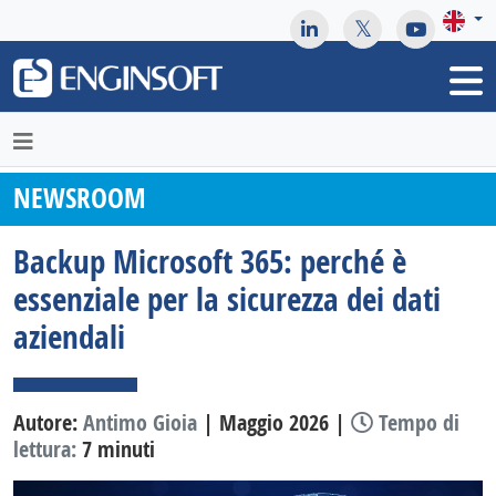
May we use cookies to track your activities? We take your
privacy very seriously. Please see our privacy policy for details
and any questions.
Yes
No
NEWSROOM
Backup Microsoft 365: perché è
essenziale per la sicurezza dei dati
aziendali
Autore:
Antimo Gioia
| Maggio 2026 |
Tempo di
lettura:
7 minuti