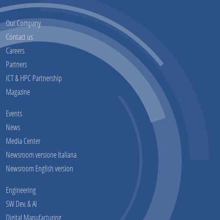
Our Company
Contact us
Careers
Partners
ICT & HPC Partnership
Magazine
Events
News
Media Center
Newsroom versione Italiana
Newsroom English version
Engineering
SW Dev. & AI
Digital Manufacturing