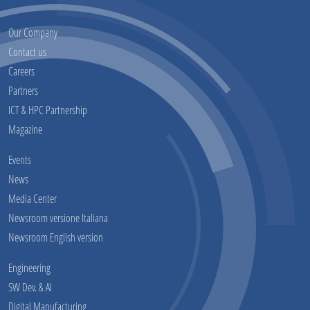
Our Company
Contact us
Careers
Partners
ICT & HPC Partnership
Magazine
Events
News
Media Center
Newsroom versione Italiana
Newsroom English version
Engineering
SW Dev. & AI
Digital Manufacturing