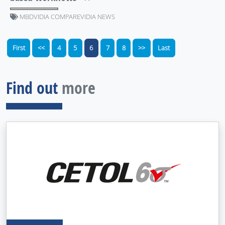
MBDVIDIA COMPAREVIDIA NEWS
First
<<
4
5
6
7
8
>>
Last
Find out
more