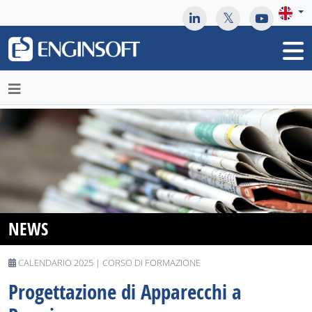
May we use cookies to track your activities? We take your
privacy very seriously. Please see our privacy policy for details
and any questions.
Yes
No
NEWS
CALENDARIO 2025 | CORSO DI FORMAZIONE
Progettazione di Apparecchi a