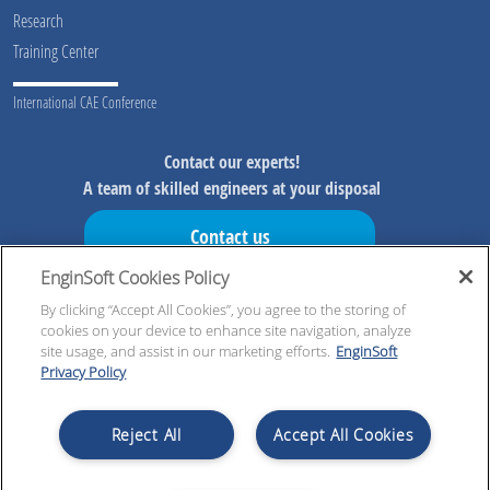
Research
Training Center
International CAE Conference
Contact our experts!
A team of skilled engineers at your disposal
Contact us
EnginSoft Cookies Policy
Don't miss our initiatives!
Preview information on our initiatives, exclusive resources and
By clicking “Accept All Cookies”, you agree to the storing of
cookies on your device to enhance site navigation, analyze
updates!
site usage, and assist in our marketing efforts.
EnginSoft
Privacy Policy
Register now!
Reject All
Accept All Cookies