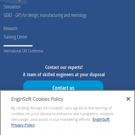
Simulation
GD&T - GPS for design, manufacturing and metrology
Research
Training Center
International CAE Conference
Contact our experts!
A team of skilled engineers at your disposal
Contact us
EnginSoft Cookies Policy
Don't miss our initiatives!
Preview information on our initiatives, exclusive resources and
By clicking “Accept All Cookies”, you agree to the storing of
cookies on your device to enhance site navigation, analyze
updates!
site usage, and assist in our marketing efforts.
EnginSoft
Privacy Policy
Register now!