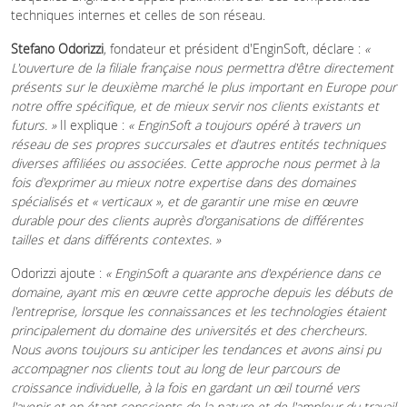
techniques internes et celles de son réseau.
Stefano Odorizzi
, fondateur et président d'EnginSoft, déclare :
«
L'ouverture de la filiale française nous permettra d'être directement
présents sur le deuxième marché le plus important en Europe pour
notre offre spécifique, et de mieux servir nos clients existants et
futurs. »
Il explique :
« EnginSoft a toujours opéré à travers un
réseau de ses propres succursales et d'autres entités techniques
diverses affiliées ou associées. Cette approche nous permet à la
fois d'exprimer au mieux notre expertise dans des domaines
spécialisés et « verticaux », et de garantir une mise en œuvre
durable pour des clients auprès d'organisations de différentes
tailles et dans différents contextes. »
Odorizzi ajoute :
« EnginSoft a quarante ans d'expérience dans ce
domaine, ayant mis en œuvre cette approche depuis les débuts de
l'entreprise, lorsque les connaissances et les technologies étaient
principalement du domaine des universités et des chercheurs.
Nous avons toujours su anticiper les tendances et avons ainsi pu
accompagner nos clients tout au long de leur parcours de
croissance individuelle, à la fois en gardant un œil tourné vers
l'avenir et en étant conscients de la nature et de l'ampleur du travail