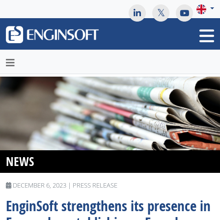
May we use cookies to track your activities? We take your
privacy very seriously. Please see our privacy policy for details
and any questions.
Yes
No
NEWS
DECEMBER 6, 2023 | PRESS RELEASE
EnginSoft strengthens its presence in