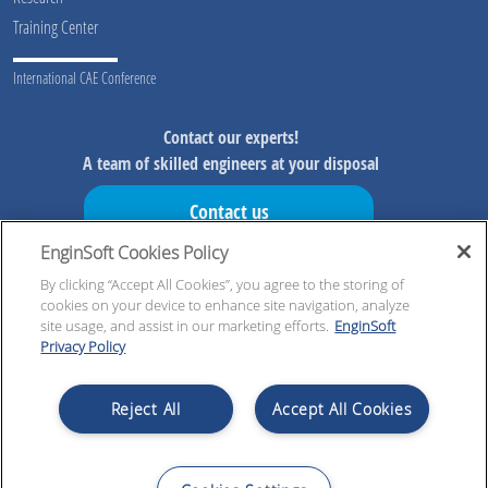
Training Center
International CAE Conference
Contact our experts!
A team of skilled engineers at your disposal
Contact us
EnginSoft Cookies Policy
Don't miss our initiatives!
Preview information on our initiatives, exclusive resources and
By clicking “Accept All Cookies”, you agree to the storing of
cookies on your device to enhance site navigation, analyze
updates!
site usage, and assist in our marketing efforts.
EnginSoft
Privacy Policy
Register now!
Reject All
Accept All Cookies