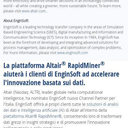
more effectively and drive smarter decisions in an increasingly connected
world – all while creating a greener, more sustainable future. To learn more,
please visit
www.altair.com
.
About EnginSoft
EnginSoft is a leading technology transfer company in the areas of Simulation
Based Engineering Science (SBES), digital manufacturing and Information and
Communication Technology (ICT). Since its inception in 1984, EnginSoft has
been at the forefront of developing and integrating advanced solutions for
process management, data analysis, and optimization of complex problems.
For more information, please visit
www.enginsoft.com
®
®
La piattaforma Altair
RapidMiner
aiuterà i clienti di EnginSoft ad accelerare
l'innovazione basata sui dati.
Altair (Nasdaq: ALTR), leader globale nella computational
intelligence, ha nominato EnginSoft nuovo Channel Partner per
l'Italia. EnginSoft offrirà ai propri clienti tutte le
soluzioni di analisi
dei dati e intelligenza artificiale (AI)
di Altair all'interno della
piattaforma Altair® RapidMiner®
, consentendo loro di trasformare
dati grezzi in insight strategici e di promuovere l'innovazione