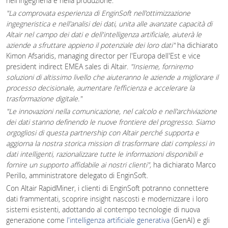
nell'ingegneria e nella produzione.
"La comprovata esperienza di EnginSoft nell'ottimizzazione
ingegneristica e nell'analisi dei dati, unita alle avanzate capacità di
Altair nel campo dei dati e dell'intelligenza artificiale, aiuterà le
aziende a sfruttare appieno il potenziale dei loro dati"
ha dichiarato
Kimon Afsaridis, managing director per l'Europa dell'Est e vice
president indirect EMEA sales di Altair.
"Insieme, forniremo
soluzioni di altissimo livello che aiuteranno le aziende a migliorare il
processo decisionale, aumentare l'efficienza e accelerare la
trasformazione digitale."
"Le innovazioni nella comunicazione, nel calcolo e nell'archiviazione
dei dati stanno definendo le nuove frontiere del progresso. Siamo
orgogliosi di questa partnership con Altair perché supporta e
aggiorna la nostra storica mission di trasformare dati complessi in
dati intelligenti, razionalizzare tutte le informazioni disponibili e
fornire un supporto affidabile ai nostri clienti",
ha dichiarato Marco
Perillo, amministratore delegato di EnginSoft.
Con Altair RapidMiner, i clienti di EnginSoft potranno connettere
dati frammentati, scoprire insight nascosti e modernizzare i loro
sistemi esistenti, adottando al contempo tecnologie di nuova
generazione come
l'intelligenza artificiale generativa
(GenAI) e gli