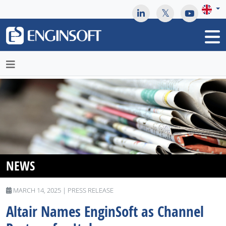
May we use cookies to track your activities? We take your
privacy very seriously. Please see our privacy policy for details
and any questions.
Yes
No
NEWS
MARCH 14, 2025 | PRESS RELEASE
Altair Names EnginSoft as Channel