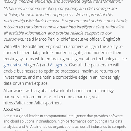
making, improve efficiency, and accelerate digital transformation."
"Advances in communication, computing, and data storage are
defining the next frontiers of progress. We are proud of this
partnership with Altair because it supports and updates our historic
mission to transform complex data into intelligent data, rationalize
all available information, and provide reliable support to our
customers,"
said Marco Perillo, chief executive officer, EnginSoft.
With Altair RapidMiner, EnginSoft customers will gain the ability to
connect siloed data, unlock hidden insights, and modernize their
existing systems while embracing next-generation technologies like
generative AI
(genAI) and
AI agents
. Overall, the partnership will
enable businesses to optimize processes, maximize returns on
investments, and maintain a competitive edge in an increasingly
data-driven marketplace.
Altair works with a global network of channel and technology
partners. To learn more or to become a partner, visit
https://altair.com/altair-partners.
About Altair
Altair is a global leader in computational intelligence that provides software
and cloud solutions in simulation, high-performance computing (HPC), data
analytics, and AI. Altair enables organizations across all industries to compete