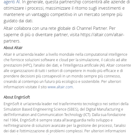
agenti AI
. In generale, questa partnership consentirà alle aziende di
ottimizzare i processi, massimizzare il ritorno sugli investimenti e
mantenere un vantaggio competitivo in un mercato sempre più
guidato dai dati.
Altair collabora con una rete globale di Channel Partner. Per
saperne di più o diventare partner, visita https://altair.com/altair-
partners.
About Altair
Altair è un’azienda leader a livello mondiale nella computational intelligence
che fornisce soluzioni software e cloud per la simulazione, il calcolo ad alte
prestazioni (HPC), l’analisi dei dati, e l’intelligenza artificiale (AI). Altair consente
alle organizzazioni di tutti i settori di competere in modo più efficace e di
prendere decisioni più consapevoli in un mondo sempre più connesso,
creando al contempo un futuro più ecologico e sostenibile. Per ulteriori
informazioni visitate il sito
www.altair.com
.
About EnginSoft
EnginSoft è un'azienda leader nel trasferimento tecnologico nei settori della
Simulation Based Engineering Science (SBES), del Digital Manufacturing e
dell’Information and Communication Technology (ICT). Dalla sua fondazione
nel 1984, EnginSoft è sempre stata all'avanguardia nello sviluppo e
nell’integrazione di soluzioni avanzate per la gestione dei processi, l’analisi
dei dati e l’ottimizzazione di problemi complessi. Per ulteriori informazioni