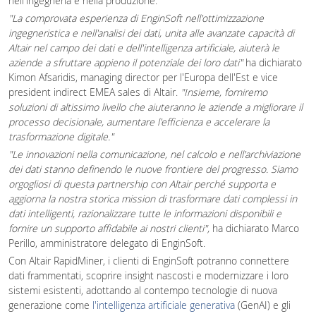
nell'ingegneria e nella produzione.
"La comprovata esperienza di EnginSoft nell'ottimizzazione
ingegneristica e nell'analisi dei dati, unita alle avanzate capacità di
Altair nel campo dei dati e dell'intelligenza artificiale, aiuterà le
aziende a sfruttare appieno il potenziale dei loro dati"
ha dichiarato
Kimon Afsaridis, managing director per l'Europa dell'Est e vice
president indirect EMEA sales di Altair.
"Insieme, forniremo
soluzioni di altissimo livello che aiuteranno le aziende a migliorare il
processo decisionale, aumentare l'efficienza e accelerare la
trasformazione digitale."
"Le innovazioni nella comunicazione, nel calcolo e nell'archiviazione
dei dati stanno definendo le nuove frontiere del progresso. Siamo
orgogliosi di questa partnership con Altair perché supporta e
aggiorna la nostra storica mission di trasformare dati complessi in
dati intelligenti, razionalizzare tutte le informazioni disponibili e
fornire un supporto affidabile ai nostri clienti",
ha dichiarato Marco
Perillo, amministratore delegato di EnginSoft.
Con Altair RapidMiner, i clienti di EnginSoft potranno connettere
dati frammentati, scoprire insight nascosti e modernizzare i loro
sistemi esistenti, adottando al contempo tecnologie di nuova
generazione come
l'intelligenza artificiale generativa
(GenAI) e gli