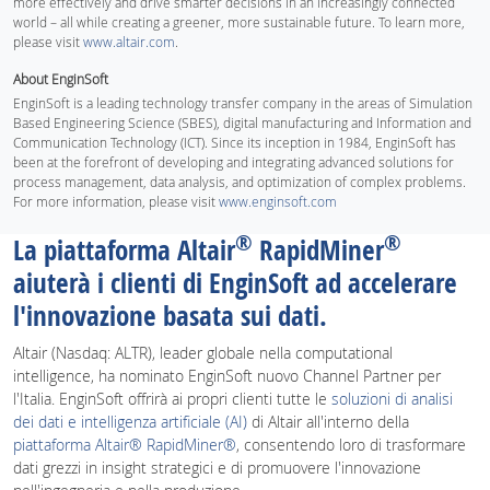
more effectively and drive smarter decisions in an increasingly connected
world – all while creating a greener, more sustainable future. To learn more,
please visit
www.altair.com
.
About EnginSoft
EnginSoft is a leading technology transfer company in the areas of Simulation
Based Engineering Science (SBES), digital manufacturing and Information and
Communication Technology (ICT). Since its inception in 1984, EnginSoft has
been at the forefront of developing and integrating advanced solutions for
process management, data analysis, and optimization of complex problems.
For more information, please visit
www.enginsoft.com
®
®
La piattaforma Altair
RapidMiner
aiuterà i clienti di EnginSoft ad accelerare
l'innovazione basata sui dati.
Altair (Nasdaq: ALTR), leader globale nella computational
intelligence, ha nominato EnginSoft nuovo Channel Partner per
l'Italia. EnginSoft offrirà ai propri clienti tutte le
soluzioni di analisi
dei dati e intelligenza artificiale (AI)
di Altair all'interno della
piattaforma Altair® RapidMiner®
, consentendo loro di trasformare
dati grezzi in insight strategici e di promuovere l'innovazione