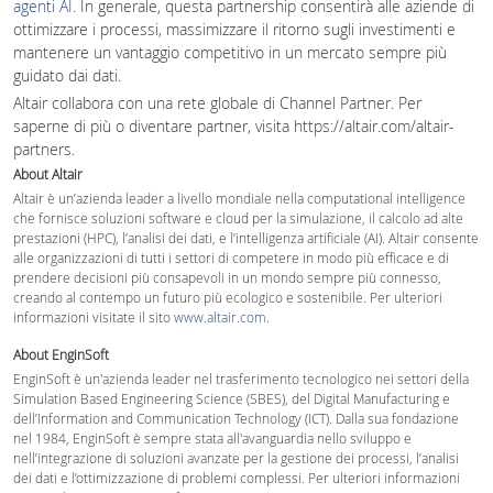
agenti AI
. In generale, questa partnership consentirà alle aziende di
ottimizzare i processi, massimizzare il ritorno sugli investimenti e
mantenere un vantaggio competitivo in un mercato sempre più
guidato dai dati.
Altair collabora con una rete globale di Channel Partner. Per
saperne di più o diventare partner, visita https://altair.com/altair-
partners.
About Altair
Altair è un’azienda leader a livello mondiale nella computational intelligence
che fornisce soluzioni software e cloud per la simulazione, il calcolo ad alte
prestazioni (HPC), l’analisi dei dati, e l’intelligenza artificiale (AI). Altair consente
alle organizzazioni di tutti i settori di competere in modo più efficace e di
prendere decisioni più consapevoli in un mondo sempre più connesso,
creando al contempo un futuro più ecologico e sostenibile. Per ulteriori
informazioni visitate il sito
www.altair.com
.
About EnginSoft
EnginSoft è un'azienda leader nel trasferimento tecnologico nei settori della
Simulation Based Engineering Science (SBES), del Digital Manufacturing e
dell’Information and Communication Technology (ICT). Dalla sua fondazione
nel 1984, EnginSoft è sempre stata all'avanguardia nello sviluppo e
nell’integrazione di soluzioni avanzate per la gestione dei processi, l’analisi
dei dati e l’ottimizzazione di problemi complessi. Per ulteriori informazioni