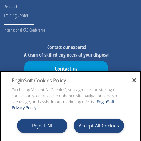
Research
Training Center
International CAE Conference
Contact our experts!
A team of skilled engineers at your disposal
Contact us
EnginSoft Cookies Policy
Don't miss our initiatives!
Preview information on our initiatives, exclusive resources and
By clicking “Accept All Cookies”, you agree to the storing of
cookies on your device to enhance site navigation, analyze
updates!
site usage, and assist in our marketing efforts.
EnginSoft
Privacy Policy
Register now!
Reject All
Accept All Cookies