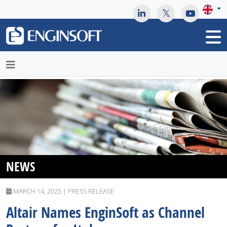
May we use cookies to track your activities? We take your
privacy very seriously. Please see our privacy policy for details
and any questions.
Yes
No
NEWS
MARCH 14, 2025 | PRESS RELEASE
Altair Names EnginSoft as Channel