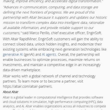
making, improve efficiency, and accelerate digital transformation."
"Advances in communication, computing, and data storage are
defining the next frontiers of progress. We are proud of this
partnership with Altair because it supports and updates our historic
mission to transform complex data into intelligent data, rationalize
all available information, and provide reliable support to our
customers,"
said Marco Perillo, chief executive officer, EnginSoft.
With Altair RapidMiner, EnginSoft customers will gain the ability to
connect siloed data, unlock hidden insights, and modernize their
existing systems while embracing next-generation technologies like
generative AI
(genAI) and
AI agents
. Overall, the partnership will
enable businesses to optimize processes, maximize returns on
investments, and maintain a competitive edge in an increasingly
data-driven marketplace.
Altair works with a global network of channel and technology
partners. To learn more or to become a partner, visit
https://altair.com/altair-partners.
About Altair
Altair is a global leader in computational intelligence that provides software
and cloud solutions in simulation, high-performance computing (HPC), data
analytics, and AI. Altair enables organizations across all industries to compete