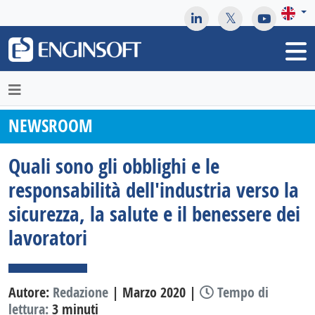
May we use cookies to track your activities? We take your
privacy very seriously. Please see our privacy policy for details
and any questions.
Yes
No
NEWSROOM
Quali sono gli obblighi e le
responsabilità dell'industria verso la
sicurezza, la salute e il benessere dei
lavoratori
Autore:
Redazione
| Marzo 2020 |
Tempo di
lettura:
3 minuti