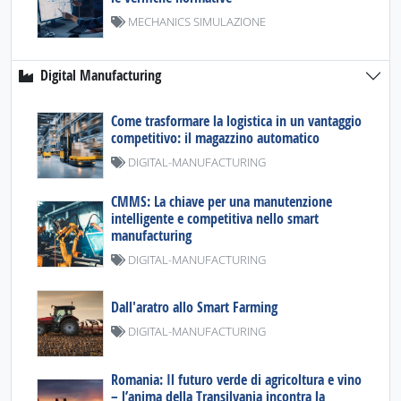
MECHANICS SIMULAZIONE
Digital Manufacturing
Come trasformare la logistica in un vantaggio
competitivo: il magazzino automatico
DIGITAL-MANUFACTURING
CMMS: La chiave per una manutenzione
intelligente e competitiva nello smart
manufacturing
DIGITAL-MANUFACTURING
Dall'aratro allo Smart Farming
DIGITAL-MANUFACTURING
Romania: Il futuro verde di agricoltura e vino
– l’anima della Transilvania incontra la