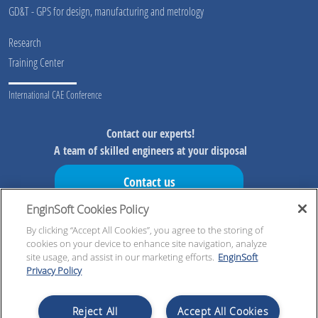
GD&T - GPS for design, manufacturing and metrology
Research
Training Center
International CAE Conference
Contact our experts!
A team of skilled engineers at your disposal
Contact us
EnginSoft Cookies Policy
Don't miss our initiatives!
Preview information on our initiatives, exclusive resources and
By clicking “Accept All Cookies”, you agree to the storing of
cookies on your device to enhance site navigation, analyze
updates!
site usage, and assist in our marketing efforts.
EnginSoft
Privacy Policy
Register now!
Reject All
Accept All Cookies